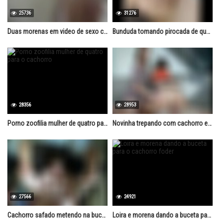
25736
31276
Duas morenas em video de sexo com cachorro
Bunduda tomando pirocada de quatro do cachorro pauzudo
28356
28953
Porno zoofilia mulher de quatro para o cachorro
Novinha trepando com cachorro em cima da cama
27566
24921
Cachorro safado metendo na buceta da ruiva
Loira e morena dando a buceta para o cachorro foder