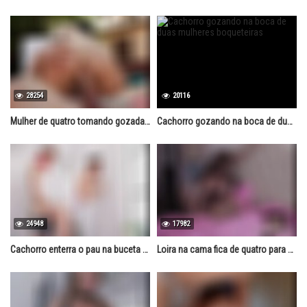
28254
20116
Mulher de quatro tomando gozada do cachorro dentro da buceta
Cachorro gozando na boca de duas mulheres boqueteiras
24948
17982
Cachorro enterra o pau na buceta quase até às bolas
Loira na cama fica de quatro para o cão da família