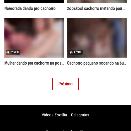
Namorada dando pro cachorro
zooskool cachorro metendo pau grosso na buceta da loira
29358
17801
Mulher dando pra cachorro na posição papai mamãe
Cachorro pequeno socando na buceta da loira
Próximo
Videos Zoofilia
Categorias