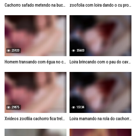
Cachorro safado metendo na buceta da ruiva
zoofolia com loira dando o cu pro cavalo
25920
35603
Homem transando com égua no celeiro
Loira brincando com o pau do cavalo na buceta
29875
15134
Xvideos zoofilia cachorro fica trelado na buceta da mulher
Loira mamando na rola do cachorro caralhudo