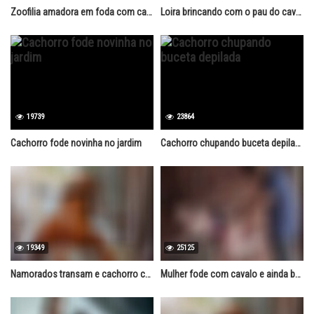
Zoofilia amadora em foda com cachorro
Loira brincando com o pau do cavalo na buceta
19739
23864
Cachorro fode novinha no jardim
Cachorro chupando buceta depilada
19349
25125
Namorados transam e cachorro chupa buceta da novinha
Mulher fode com cavalo e ainda bebe a leitada