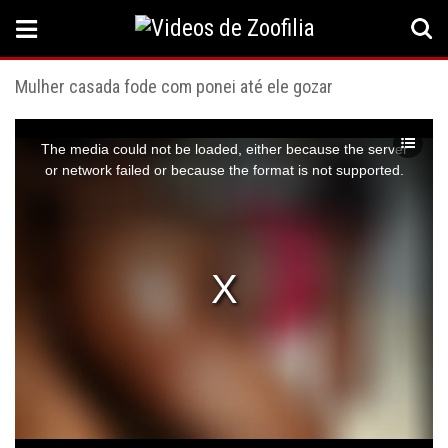
Mulher casada fode com ponei até ele gozar